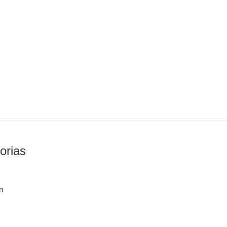
orias
n