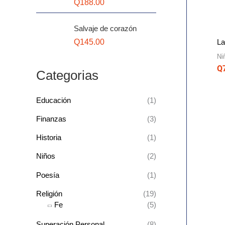
Q
188.00
i
i
m
m
Salvaje de corazón
o
o
Q
145.00
La
Ni
Q
Categorias
Educación
(1)
Finanzas
(3)
Historia
(1)
Niños
(2)
Poesía
(1)
Religión
(19)
Fe
(5)
Superación Personal
(8)