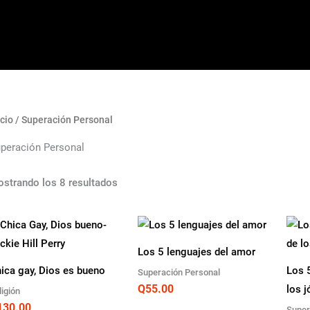
icio
/ Superación Personal
peración Personal
strando los 8 resultados
Los 5 lenguajes del amor
ica gay, Dios es bueno
Los 
Superación Personal
Q
55.00
los 
ligión
130.00
Super