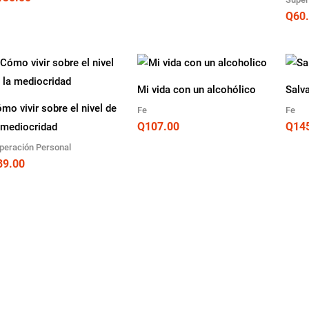
Q
60
Mi vida con un alcohólico
Salv
mo vivir sobre el nivel de
Fe
Fe
Q
107.00
Q
14
 mediocridad
peración Personal
89.00