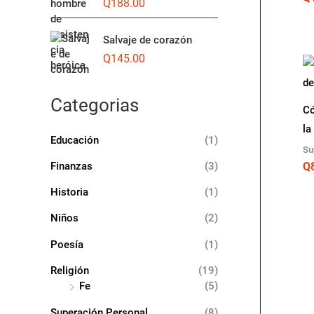
Q
188.00
i
i
m
m
Salvaje de corazón
o
o
Q
145.00
Categorias
Có
la
Educación
(1)
Su
Finanzas
(3)
Q
Historia
(1)
Niños
(2)
Poesía
(1)
Religión
(19)
Fe
(5)
Superación Personal
(8)