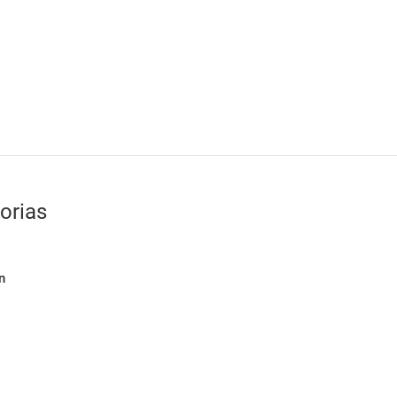
orias
n