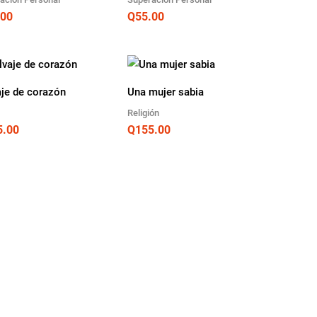
.00
Q
55.00
aje de corazón
Una mujer sabia
Religión
5.00
Q
155.00