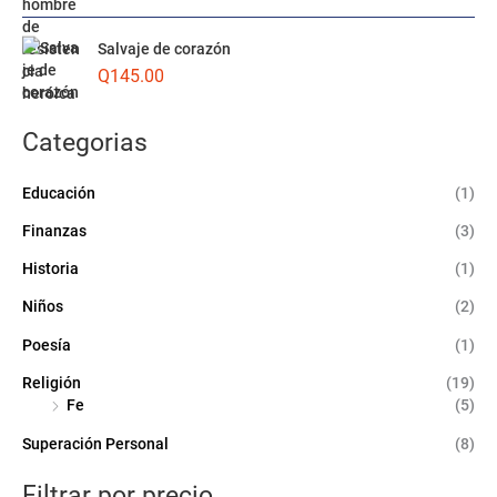
i
i
m
m
Salvaje de corazón
o
o
Q
145.00
Categorias
Educación
(1)
Finanzas
(3)
Historia
(1)
Niños
(2)
Poesía
(1)
Religión
(19)
Fe
(5)
Superación Personal
(8)
Filtrar por precio