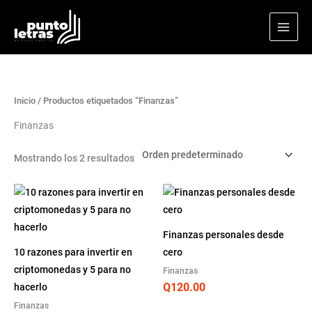
Ir
al
contenido
Inicio
/ Productos etiquetados “Finanzas”
Finanzas
Mostrando los 2 resultados
Finanzas personales desde
10 razones para invertir en
cero
criptomonedas y 5 para no
Finanzas
Q
120.00
hacerlo
Finanzas