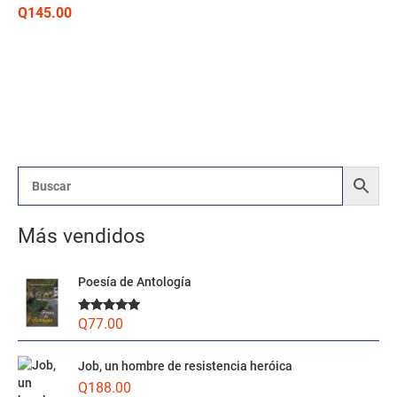
Q
145.00
P
P
r
r
e
e
Más vendidos
c
c
i
i
Poesía de Antología
o
o
Q
77.00
Valorado
m
m
con
5.00
de
5
í
á
Job, un hombre de resistencia heróica
n
x
Q
188.00