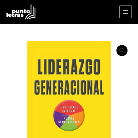
Ir
al
contenido
Liderazgo
generacional
cantidad